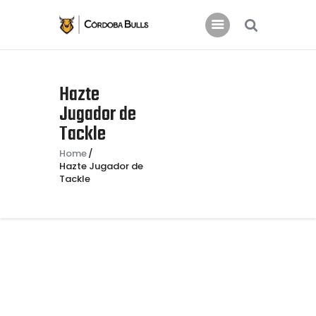
INICIO
Hazte
CLUB
Jugador de
ACTUALIDAD
Tackle
Noticias Córdoba Bulls
Home
COMUNIDAD
Hazte Jugador de
Tackle
PATROCINIO
TIENDA
INFO