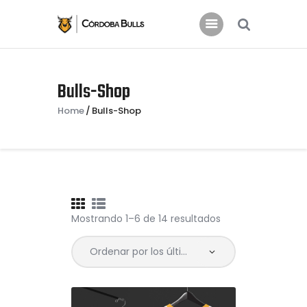
INICIO
Bulls-Shop
CLUB
Home
Bulls-Shop
ACTUALIDAD
Noticias Córdoba Bulls
COMUNIDAD
PATROCINIO
TIENDA
Mostrando 1–6 de 14 resultados
Ordenado
INFO
por
los
últimos