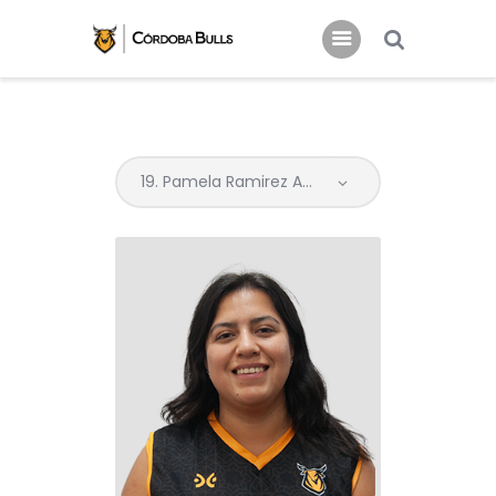
INICIO
CLUB
ACTUALIDAD
Noticias Córdoba Bulls
COMUNIDAD
PATROCINIO
TIENDA
INFO