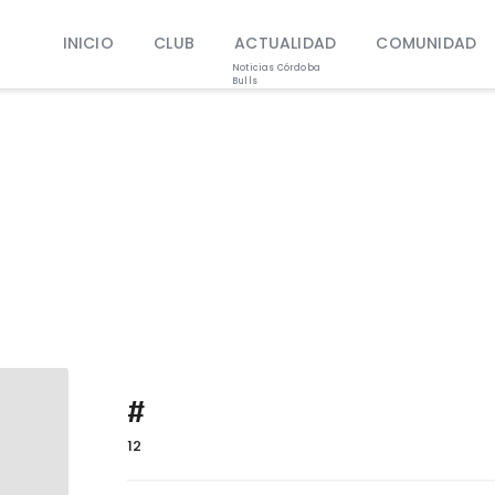
INICIO
INICIO
CLUB
ACTUALIDAD
COMUNIDAD
CLUB
Noticias Córdoba
Bulls
ACTUALIDAD
Noticias Córdoba Bulls
COMUNIDAD
PATROCINIO
TIENDA
INFO
#
12