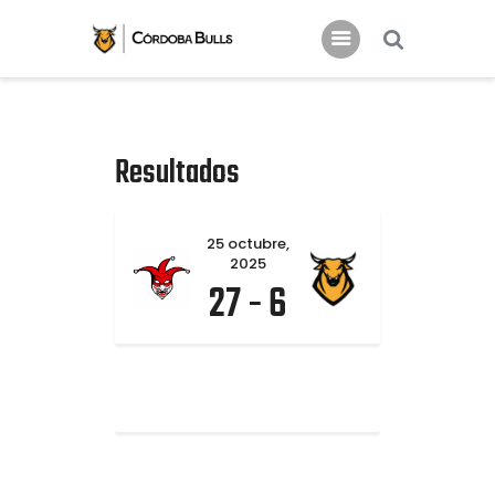
INICIO
CLUB
Resultados
ACTUALIDAD
Noticias Córdoba Bulls
COMUNIDAD
25 octubre,
2025
PATROCINIO
27
-
6
TIENDA
INFO